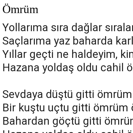
Ömrüm
Yollarıma sıra dağlar sıral
Saçlarıma yaz baharda kar
Yıllar geçti ne haldeyim, k
Hazana yoldaş oldu cahil
Sevdaya düştü gitti ömr
Bir kuştu uçtu gitti ömrü
Bahardan göçtü gitti öm